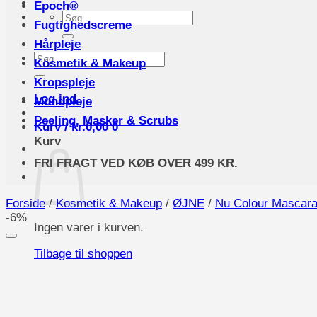
Epoch®
Søg
Fugtighedscreme
efter:
Hårpleje
Søg
Kosmetik & Makeup
efter:
Kropspleje
Log ind
Mundpleje
Peeling, Masker & Scrubs
Kurv /
kr.
0,00
0
Kurv
FRI FRAGT VED KØB OVER 499 KR.
Forside
/
Kosmetik & Makeup
/
ØJNE
/
Nu Colour Mascar
-6%
Ingen varer i kurven.
Tilbage til shoppen