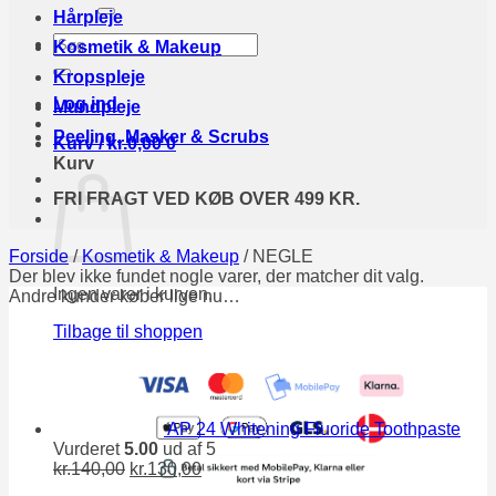
efter:
Hårpleje
Søg
Kosmetik & Makeup
efter:
Kropspleje
Log ind
Mundpleje
Peeling, Masker & Scrubs
Kurv /
kr.
0,00
0
Kurv
FRI FRAGT VED KØB OVER 499 KR.
Forside
/
Kosmetik & Makeup
/
NEGLE
Der blev ikke fundet nogle varer, der matcher dit valg.
Ingen varer i kurven.
Andre kunder køber lige nu…
Tilbage til shoppen
AP 24 Whitening Fluoride Toothpaste
Vurderet
5.00
ud af 5
Den
Den
kr.
140,00
kr.
130,00
oprindelige
aktuelle