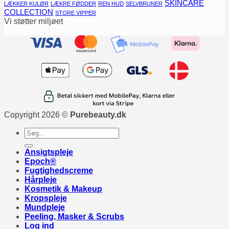
SKINCARE
LÆKKER KULØR
LÆKRE FØDDER
REN HUD
SELVBRUNER
COLLECTION
STORE VIPPER
Vi støtter miljøet
Copyright 2026 ©
Purebeauty.dk
Søg
efter:
Ansigtspleje
Epoch®
Fugtighedscreme
Hårpleje
Kosmetik & Makeup
Kropspleje
Mundpleje
Peeling, Masker & Scrubs
Log ind