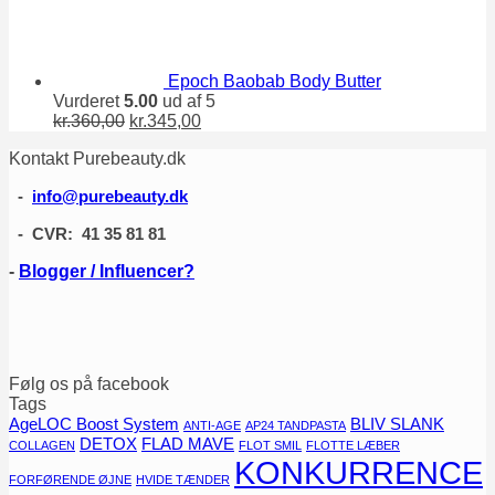
pris
pris
var:
er:
kr.310,00.
kr.285,00.
Epoch Baobab Body Butter
Vurderet
5.00
ud af 5
Den
Den
kr.
360,00
kr.
345,00
oprindelige
aktuelle
Kontakt Purebeauty.dk
pris
pris
var:
er:
-
info@purebeauty.dk
kr.360,00.
kr.345,00.
- CVR: 41 35 81 81
-
Blogger / Influencer?
Følg os på facebook
Tags
AgeLOC Boost System
BLIV SLANK
ANTI-AGE
AP24 TANDPASTA
DETOX
FLAD MAVE
COLLAGEN
FLOT SMIL
FLOTTE LÆBER
KONKURRENCE
FORFØRENDE ØJNE
HVIDE TÆNDER