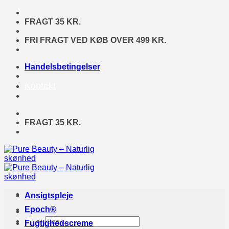
Fortsæt
til
FRAGT 35 KR.
indhold
FRI FRAGT VED KØB OVER 499 KR.
Handelsbetingelser
Kontakt
FRAGT 35 KR.
Ansigtspleje
Epoch®
Søg
Fugtighedscreme