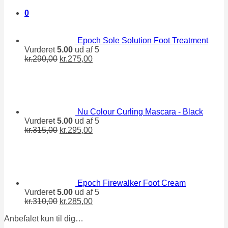
pris
pris
0
var:
er:
kr.140,00.
kr.130,00.
Epoch Sole Solution Foot Treatment
Vurderet
5.00
ud af 5
Den
Den
kr.
290,00
kr.
275,00
oprindelige
aktuelle
pris
pris
var:
er:
kr.290,00.
kr.275,00.
Nu Colour Curling Mascara - Black
Vurderet
5.00
ud af 5
Den
Den
kr.
315,00
kr.
295,00
oprindelige
aktuelle
pris
pris
var:
er:
kr.315,00.
kr.295,00.
Epoch Firewalker Foot Cream
Vurderet
5.00
ud af 5
Den
Den
kr.
310,00
kr.
285,00
oprindelige
aktuelle
Anbefalet kun til dig…
pris
pris