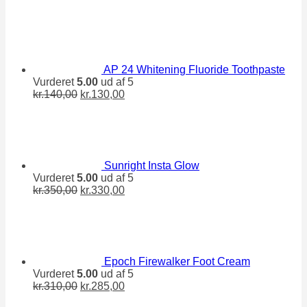
var:
er:
kr.310,00.
kr.285,00.
AP 24 Whitening Fluoride Toothpaste
Vurderet
5.00
ud af 5
Den
Den
kr.
140,00
kr.
130,00
oprindelige
aktuelle
pris
pris
var:
er:
kr.140,00.
kr.130,00.
Sunright Insta Glow
Vurderet
5.00
ud af 5
Den
Den
kr.
350,00
kr.
330,00
oprindelige
aktuelle
pris
pris
var:
er:
kr.350,00.
kr.330,00.
Epoch Firewalker Foot Cream
Vurderet
5.00
ud af 5
Den
Den
kr.
310,00
kr.
285,00
oprindelige
aktuelle