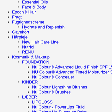
Essential Oils
Face & Body
Epoch® Hair
Fragt
Fugtighedscreme
Hydrate and Replenish
Gavekort
Hårpleje
New Hair Care Line
Nutriol
RENU
Kosmetik & Makeup
FOUNDATION
Nu Colour® Advanced Liquid Finish SPF 1
NU Colour® Advanced Tinted Moisturizer 
Nu Colour® Concealer
KINDER
Nu Colour Lightshine Blushes
Nu Colour® Brushes
LÆBER
LIPGLOSS
Nu Colour - PowerLips Fluid