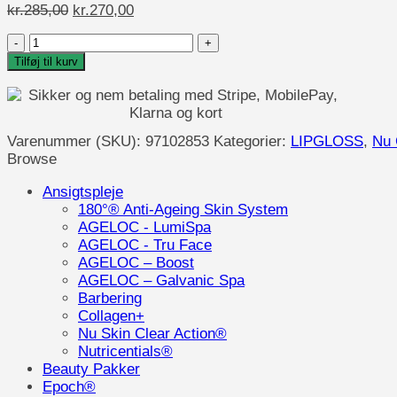
Den
Den
kr.
285,00
kr.
270,00
oprindelige
aktuelle
Nu
pris
pris
Colour
var:
er:
Tilføj til kurv
Lip
kr.285,00.
kr.270,00.
Plumping
Balm
antal
Varenummer (SKU):
97102853
Kategorier:
LIPGLOSS
,
Nu 
Browse
Ansigtspleje
180°® Anti-Ageing Skin System
AGELOC - LumiSpa
AGELOC - Tru Face
AGELOC – Boost
AGELOC – Galvanic Spa
Barbering
Collagen+
Nu Skin Clear Action®
Nutricentials®
Beauty Pakker
Epoch®