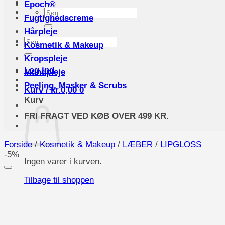
Epoch®
Søg
Fugtighedscreme
efter:
Hårpleje
Søg
Kosmetik & Makeup
efter:
Kropspleje
Log ind
Mundpleje
Peeling, Masker & Scrubs
Kurv /
kr.
0,00
0
Kurv
FRI FRAGT VED KØB OVER 499 KR.
Forside
/
Kosmetik & Makeup
/
LÆBER
/
LIPGLOSS
-5%
Ingen varer i kurven.
Tilbage til shoppen