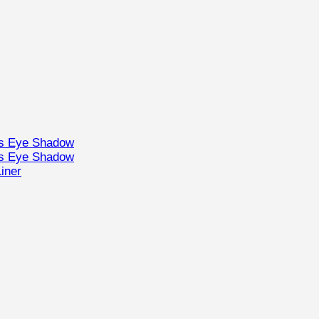
ts Eye Shadow
ts Eye Shadow
iner