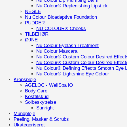
Nu Colour Lip Plumping Balm
Nu Colour® Replenishing Lipstick
NEGLE
Nu Colour Bioadaptive Foundation
PUDDER
NU COLOUR® Cheeks
TILBEHØR
ØJNE
Nu Colour Eyelash Treatment
Nu Colour Mascara
Nu Colour® Custom Colour Desired Effec
Nu Colour® Custom Colour Desired Effec
Nu Colour® Defining Effects Smooth Eye L
Nu Colour® Lightshine Eye Colour
Kropspleje
AGELOC - WellSpa iO
Body Care
Kosttilskud
Solbeskyttelse
Sunright
Mundpleje
Peeling, Masker & Scrubs
Ukategoriseret