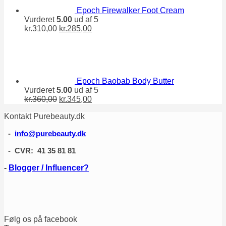
Epoch Firewalker Foot Cream
Vurderet
5.00
ud af 5
Den
Den
kr.
310,00
kr.
285,00
oprindelige
aktuelle
pris
pris
var:
er:
kr.310,00.
kr.285,00.
Epoch Baobab Body Butter
Vurderet
5.00
ud af 5
Den
Den
kr.
360,00
kr.
345,00
oprindelige
aktuelle
Kontakt Purebeauty.dk
pris
pris
var:
er:
-
info@purebeauty.dk
kr.360,00.
kr.345,00.
- CVR: 41 35 81 81
-
Blogger / Influencer?
Følg os på facebook