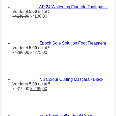
AP 24 Whitening Fluoride Toothpaste
Vurderet
5.00
ud af 5
Den
Den
kr.
140,00
kr.
130,00
oprindelige
aktuelle
pris
pris
var:
er:
kr.140,00.
kr.130,00.
Epoch Sole Solution Foot Treatment
Vurderet
5.00
ud af 5
Den
Den
kr.
290,00
kr.
275,00
oprindelige
aktuelle
pris
pris
var:
er:
kr.290,00.
kr.275,00.
Nu Colour Curling Mascara - Black
Vurderet
5.00
ud af 5
Den
Den
kr.
315,00
kr.
295,00
oprindelige
aktuelle
pris
pris
var:
er:
kr.315,00.
kr.295,00.
Epoch Firewalker Foot Cream