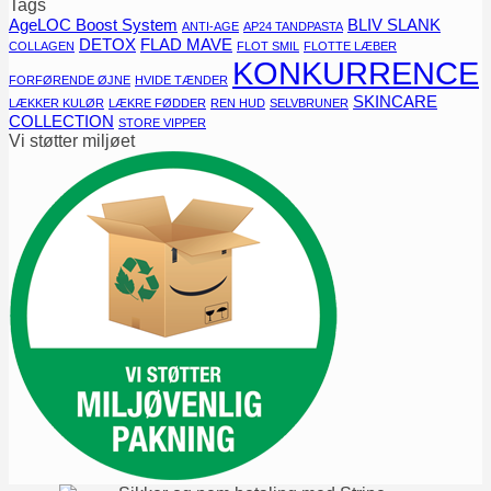
Tags
AgeLOC Boost System
BLIV SLANK
ANTI-AGE
AP24 TANDPASTA
DETOX
FLAD MAVE
COLLAGEN
FLOT SMIL
FLOTTE LÆBER
KONKURRENCE
FORFØRENDE ØJNE
HVIDE TÆNDER
SKINCARE
LÆKKER KULØR
LÆKRE FØDDER
REN HUD
SELVBRUNER
COLLECTION
STORE VIPPER
Vi støtter miljøet