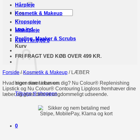
efter:
Hårpleje
Søg
Kosmetik & Makeup
efter:
Kropspleje
Log ind
Mundpleje
Peeling, Masker & Scrubs
Kurv /
kr.
0,00
0
Kurv
FRI FRAGT VED KØB OVER 499 KR.
Forside
/
Kosmetik & Makeup
/
LÆBER
Hvad siger dine læber om dig? Nu Colour® Replenishing
Ingen varer i kurven.
Lipstick og Nu Colour® Contouring Lipgloss fremhæver dine
Tilbage til shoppen
læber og giver dem et ungdommeligt udseende.
0