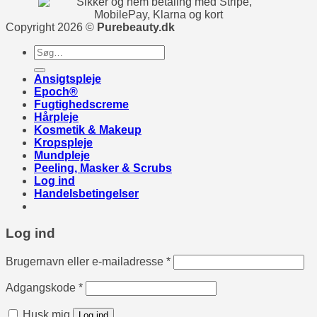
Copyright 2026 ©
Purebeauty.dk
Søg
efter:
Ansigtspleje
Epoch®
Fugtighedscreme
Hårpleje
Kosmetik & Makeup
Kropspleje
Mundpleje
Peeling, Masker & Scrubs
Log ind
Handelsbetingelser
Log ind
Påkrævet
Brugernavn eller e-mailadresse
*
Påkrævet
Adgangskode
*
Husk mig
Log ind