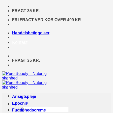
Fortsæt
til
FRAGT 35 KR.
indhold
FRI FRAGT VED KØB OVER 499 KR.
Handelsbetingelser
Kontakt
FRAGT 35 KR.
Ansigtspleje
Epoch®
Søg
Fugtighedscreme