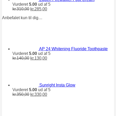
Vurderet
5.00
ud af 5
Den
Den
kr.
310,00
kr.
285,00
oprindelige
aktuelle
Anbefalet kun til dig…
pris
pris
var:
er:
kr.310,00.
kr.285,00.
AP 24 Whitening Fluoride Toothpaste
Vurderet
5.00
ud af 5
Den
Den
kr.
140,00
kr.
130,00
oprindelige
aktuelle
pris
pris
var:
er:
kr.140,00.
kr.130,00.
Sunright Insta Glow
Vurderet
5.00
ud af 5
Den
Den
kr.
350,00
kr.
330,00
oprindelige
aktuelle
pris
pris
var:
er:
kr.350,00.
kr.330,00.