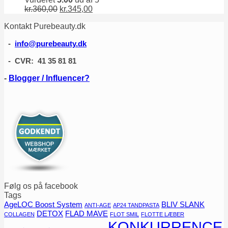
Den
Den
kr.
360,00
kr.
345,00
oprindelige
aktuelle
Kontakt Purebeauty.dk
pris
pris
var:
er:
-
info@purebeauty.dk
kr.360,00.
kr.345,00.
- CVR: 41 35 81 81
-
Blogger / Influencer?
Følg os på facebook
Tags
AgeLOC Boost System
BLIV SLANK
ANTI-AGE
AP24 TANDPASTA
DETOX
FLAD MAVE
COLLAGEN
FLOT SMIL
FLOTTE LÆBER
KONKURRENCE