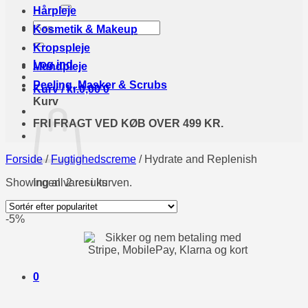
efter:
Hårpleje
Søg
Kosmetik & Makeup
efter:
Kropspleje
Log ind
Mundpleje
Peeling, Masker & Scrubs
Kurv /
kr.
0,00
0
Kurv
FRI FRAGT VED KØB OVER 499 KR.
Forside
/
Fugtighedscreme
/
Hydrate and Replenish
Showing all 2 results
Ingen varer i kurven.
Tilbage til shoppen
-5%
0