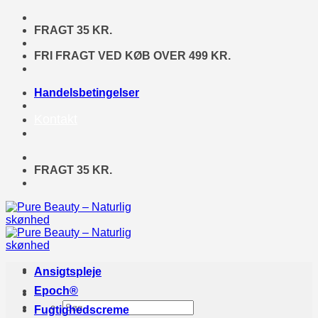
Fortsæt
til
FRAGT 35 KR.
indhold
FRI FRAGT VED KØB OVER 499 KR.
Handelsbetingelser
Kontakt
FRAGT 35 KR.
Ansigtspleje
Epoch®
Søg
Fugtighedscreme