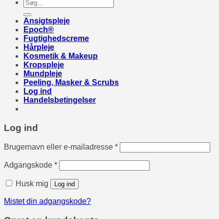
Søg
efter:
Ansigtspleje
Epoch®
Fugtighedscreme
Hårpleje
Kosmetik & Makeup
Kropspleje
Mundpleje
Peeling, Masker & Scrubs
Log ind
Handelsbetingelser
Log ind
Påkrævet
Brugernavn eller e-mailadresse
*
Påkrævet
Adgangskode
*
Husk mig
Log ind
Mistet din adgangskode?