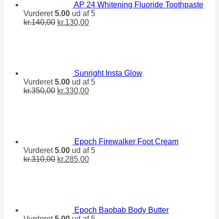
AP 24 Whitening Fluoride Toothpaste
Vurderet
5.00
ud af 5
Den
Den
kr.
140,00
kr.
130,00
oprindelige
aktuelle
pris
pris
var:
er:
kr.140,00.
kr.130,00.
Sunright Insta Glow
Vurderet
5.00
ud af 5
Den
Den
kr.
350,00
kr.
330,00
oprindelige
aktuelle
pris
pris
var:
er:
kr.350,00.
kr.330,00.
Epoch Firewalker Foot Cream
Vurderet
5.00
ud af 5
Den
Den
kr.
310,00
kr.
285,00
oprindelige
aktuelle
pris
pris
var:
er:
kr.310,00.
kr.285,00.
Epoch Baobab Body Butter
Vurderet
5.00
ud af 5