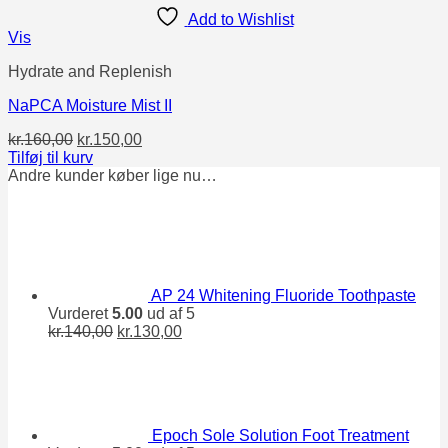
Add to Wishlist
Vis
Hydrate and Replenish
NaPCA Moisture Mist II
Den
Den
kr.
160,00
kr.
150,00
oprindelige
aktuelle
Tilføj til kurv
pris
pris
Andre kunder køber lige nu…
var:
er:
kr.160,00.
kr.150,00.
AP 24 Whitening Fluoride Toothpaste
Vurderet
5.00
ud af 5
Den
Den
kr.
140,00
kr.
130,00
oprindelige
aktuelle
pris
pris
var:
er:
kr.140,00.
kr.130,00.
Epoch Sole Solution Foot Treatment