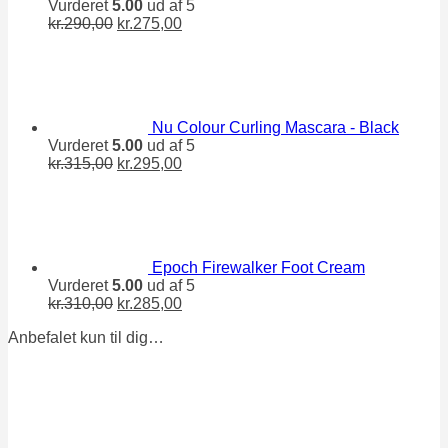
Vurderet
5.00
ud af 5
Den
Den
kr.
290,00
kr.
275,00
oprindelige
aktuelle
pris
pris
var:
er:
kr.290,00.
kr.275,00.
Nu Colour Curling Mascara - Black
Vurderet
5.00
ud af 5
Den
Den
kr.
315,00
kr.
295,00
oprindelige
aktuelle
pris
pris
var:
er:
kr.315,00.
kr.295,00.
Epoch Firewalker Foot Cream
Vurderet
5.00
ud af 5
Den
Den
kr.
310,00
kr.
285,00
oprindelige
aktuelle
Anbefalet kun til dig…
pris
pris
var:
er:
kr.310,00.
kr.285,00.