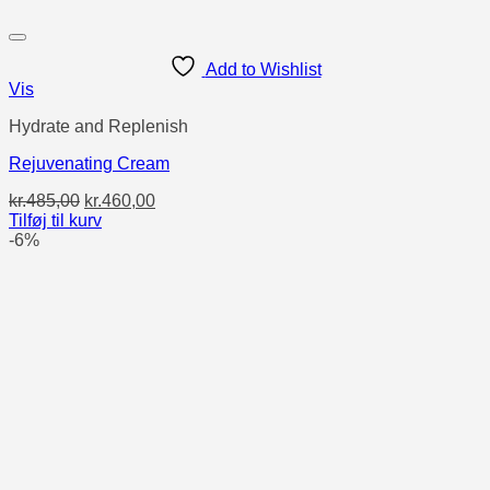
Add to Wishlist
Vis
Hydrate and Replenish
Rejuvenating Cream
Den
Den
kr.
485,00
kr.
460,00
oprindelige
aktuelle
Tilføj til kurv
pris
pris
-6%
var:
er:
kr.485,00.
kr.460,00.