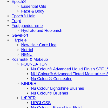
Epoch®
Essential Oils
Face & Body
Epoch® Hair
Fragt
Fugtighedscreme
Hydrate and Replenish
Gavekort
Hårpleje
New Hair Care Line
Nutriol
RENU
Kosmetik & Makeup
FOUNDATION
Nu Colour® Advanced Liquid Finish SPF 1
NU Colour® Advanced Tinted Moisturizer 
Nu Colour® Concealer
KINDER
Nu Colour Lightshine Blushes
Nu Colour® Brushes
LÆBER
LIPGLOSS
Nu Colour - PowerLips Fluid