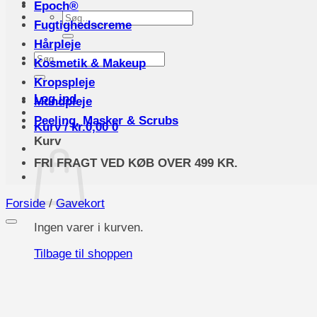
Epoch®
Søg
Fugtighedscreme
efter:
Hårpleje
Søg
Kosmetik & Makeup
efter:
Kropspleje
Log ind
Mundpleje
Peeling, Masker & Scrubs
Kurv /
kr.
0,00
0
Kurv
FRI FRAGT VED KØB OVER 499 KR.
Forside
/
Gavekort
Ingen varer i kurven.
Tilbage til shoppen