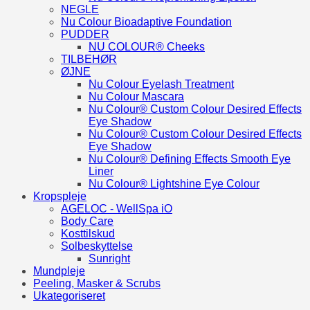
NEGLE
Nu Colour Bioadaptive Foundation
PUDDER
NU COLOUR® Cheeks
TILBEHØR
ØJNE
Nu Colour Eyelash Treatment
Nu Colour Mascara
Nu Colour® Custom Colour Desired Effects
Eye Shadow
Nu Colour® Custom Colour Desired Effects
Eye Shadow
Nu Colour® Defining Effects Smooth Eye
Liner
Nu Colour® Lightshine Eye Colour
Kropspleje
AGELOC - WellSpa iO
Body Care
Kosttilskud
Solbeskyttelse
Sunright
Mundpleje
Peeling, Masker & Scrubs
Ukategoriseret