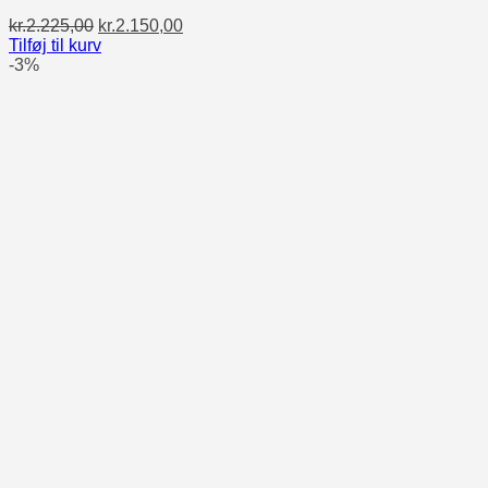
Den
Den
kr.
2.225,00
kr.
2.150,00
oprindelige
aktuelle
Tilføj til kurv
pris
pris
-3%
var:
er:
kr.2.225,00.
kr.2.150,00.