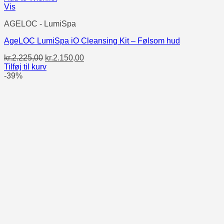
Vis
AGELOC - LumiSpa
AgeLOC LumiSpa iO Cleansing Kit – Følsom hud
Den
Den
kr.
2.225,00
kr.
2.150,00
oprindelige
aktuelle
Tilføj til kurv
pris
pris
-39%
var:
er:
kr.2.225,00.
kr.2.150,00.