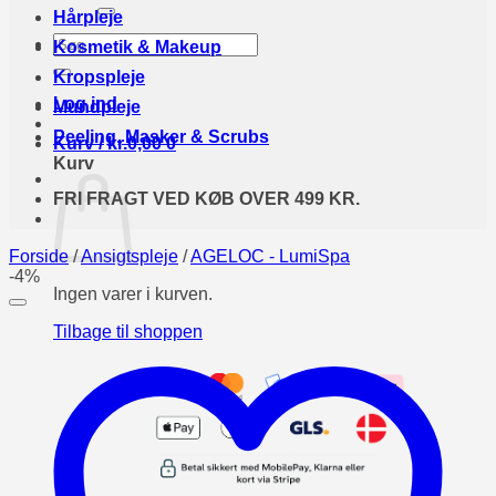
efter:
Hårpleje
Søg
Kosmetik & Makeup
efter:
Kropspleje
Log ind
Mundpleje
Peeling, Masker & Scrubs
Kurv /
kr.
0,00
0
Kurv
FRI FRAGT VED KØB OVER 499 KR.
Forside
/
Ansigtspleje
/
AGELOC - LumiSpa
-4%
Ingen varer i kurven.
Tilbage til shoppen