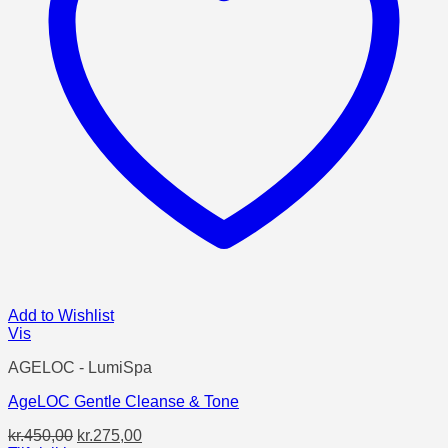
Add to Wishlist
Vis
AGELOC - LumiSpa
AgeLOC Gentle Cleanse & Tone
Den
Den
kr.
450,00
kr.
275,00