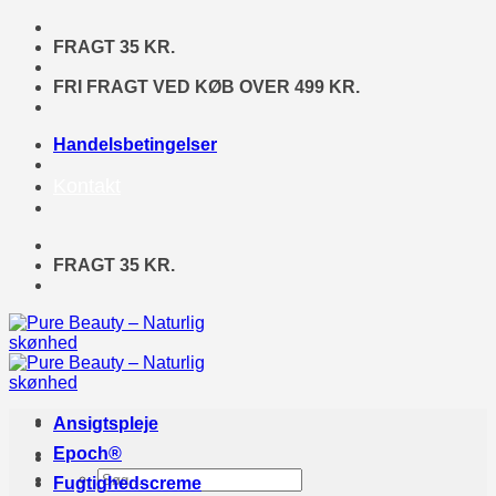
Fortsæt
til
FRAGT 35 KR.
indhold
FRI FRAGT VED KØB OVER 499 KR.
Handelsbetingelser
Kontakt
FRAGT 35 KR.
Ansigtspleje
Epoch®
Søg
Fugtighedscreme