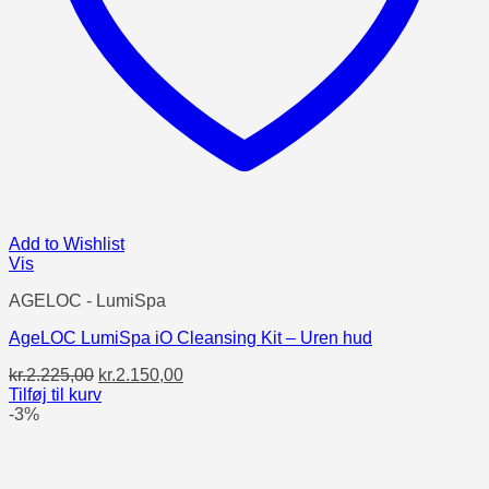
Add to Wishlist
Vis
AGELOC - LumiSpa
AgeLOC LumiSpa iO Cleansing Kit – Uren hud
Den
Den
kr.
2.225,00
kr.
2.150,00
oprindelige
aktuelle
Tilføj til kurv
pris
pris
-3%
var:
er:
kr.2.225,00.
kr.2.150,00.