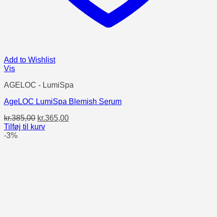
Add to Wishlist
Vis
AGELOC - LumiSpa
AgeLOC LumiSpa Blemish Serum
Den
Den
kr.
385,00
kr.
365,00
oprindelige
aktuelle
Tilføj til kurv
pris
pris
-3%
var:
er:
kr.385,00.
kr.365,00.