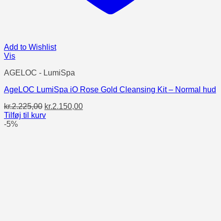
Add to Wishlist
Vis
AGELOC - LumiSpa
AgeLOC LumiSpa iO Rose Gold Cleansing Kit – Normal hud
Den
Den
kr.
2.225,00
kr.
2.150,00
oprindelige
aktuelle
Tilføj til kurv
pris
pris
-5%
var:
er:
kr.2.225,00.
kr.2.150,00.