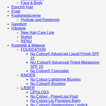
Face & Body
Epoch® Hair
Fragt
Fugtighedscreme
Hydrate and Replenish
Gavekort
Hårpleje
New Hair Care Line
Nutriol
RENU
Kosmetik & Makeup
FOUNDATION
Nu Colour® Advanced Liquid Finish SPF
15
NU Colour® Advanced Tinted Moisturizer
SPF 15
Nu Colour® Concealer
KINDER
Nu Colour Lightshine Blushes
Nu Colour® Brushes
LÆBER
LIPGLOSS
Nu Colour - PowerLips Fluid
Nu Colour Lip Plumping Balm
Nu Colour® Replenishing Lipstick