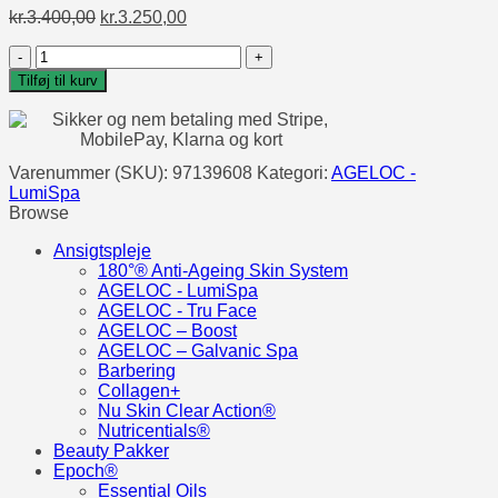
Den
Den
kr.
3.400,00
kr.
3.250,00
oprindelige
aktuelle
AgeLOC
pris
pris
LumiSpa
var:
er:
Tilføj til kurv
iO
kr.3.400,00.
kr.3.250,00.
Beauty
Device
Skincare
Varenummer (SKU):
97139608
Kategori:
AGELOC -
Kit
LumiSpa
-
Browse
Følsom
hud
Ansigtspleje
antal
180°® Anti-Ageing Skin System
AGELOC - LumiSpa
AGELOC - Tru Face
AGELOC – Boost
AGELOC – Galvanic Spa
Barbering
Collagen+
Nu Skin Clear Action®
Nutricentials®
Beauty Pakker
Epoch®
Essential Oils