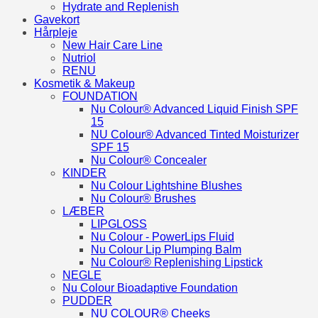
Hydrate and Replenish
Gavekort
Hårpleje
New Hair Care Line
Nutriol
RENU
Kosmetik & Makeup
FOUNDATION
Nu Colour® Advanced Liquid Finish SPF
15
NU Colour® Advanced Tinted Moisturizer
SPF 15
Nu Colour® Concealer
KINDER
Nu Colour Lightshine Blushes
Nu Colour® Brushes
LÆBER
LIPGLOSS
Nu Colour - PowerLips Fluid
Nu Colour Lip Plumping Balm
Nu Colour® Replenishing Lipstick
NEGLE
Nu Colour Bioadaptive Foundation
PUDDER
NU COLOUR® Cheeks