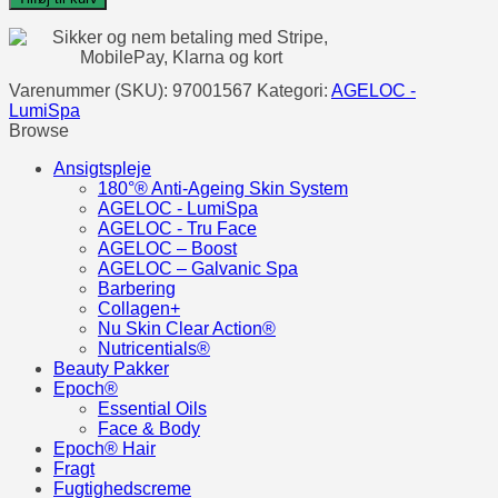
IdealEyes
kr.450,00.
kr.425,00.
antal
Varenummer (SKU):
97001567
Kategori:
AGELOC -
LumiSpa
Browse
Ansigtspleje
180°® Anti-Ageing Skin System
AGELOC - LumiSpa
AGELOC - Tru Face
AGELOC – Boost
AGELOC – Galvanic Spa
Barbering
Collagen+
Nu Skin Clear Action®
Nutricentials®
Beauty Pakker
Epoch®
Essential Oils
Face & Body
Epoch® Hair
Fragt
Fugtighedscreme