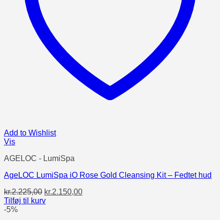
Add to Wishlist
Vis
AGELOC - LumiSpa
AgeLOC LumiSpa iO Rose Gold Cleansing Kit – Fedtet hud
Den
Den
kr.
2.225,00
kr.
2.150,00
oprindelige
aktuelle
Tilføj til kurv
pris
pris
-5%
var:
er: