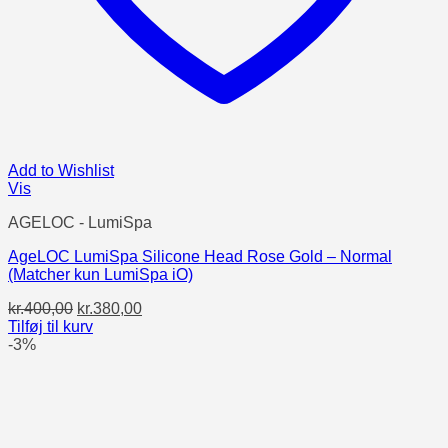
Add to Wishlist
Vis
AGELOC - LumiSpa
AgeLOC LumiSpa Silicone Head Rose Gold – Normal
(Matcher kun LumiSpa iO)
Den
Den
kr.
400,00
kr.
380,00
oprindelige
aktuelle
Tilføj til kurv
pris
pris
-3%
var:
er:
kr.400,00.
kr.380,00.