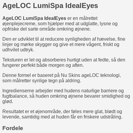
AgeLOC LumiSpa IdealEyes
AgeLOC LumiSpa IdealEyes
er en målrettet
øjenplejecreme, som hjælper med at udglatte, lysne og
opfriske det sarte område omkring øjnene.
Den er udviklet til at reducere synligheden af hævelse, fine
linjer og mørke skygger og give et mere vågent, friskt og
udhvilet udtryk.
Teksturen er let og absorberes hurtigt uden at fedte, så den
fungerer perfekt både morgen og aften.
Denne formel er baseret på Nu Skins ageLOC teknologi,
som målretter synlige tegn på aldring.
Ingredienserne arbejder med hudens naturlige barriere og
fugtbalance, så huden omkring øjnene bevarer smidighed og
glød.
Resultatet er et øjenområde, der føles mere glat, blødt og
levende, samtidig med at huden får en friskere udstråling.
Fordele