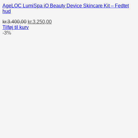
AgeLOC LumiSpa iO Beauty Device Skincare Kit – Fedtet
hud
Den
Den
kr.
3.400,00
kr.
3.250,00
oprindelige
aktuelle
Tilføj til kurv
pris
pris
-3%
var:
er:
kr.3.400,00.
kr.3.250,00.