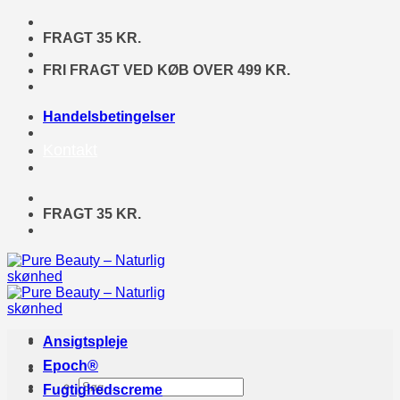
Fortsæt
til
FRAGT 35 KR.
indhold
FRI FRAGT VED KØB OVER 499 KR.
Handelsbetingelser
Kontakt
FRAGT 35 KR.
Ansigtspleje
Epoch®
Søg
Fugtighedscreme