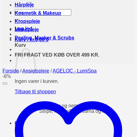
efter:
Hårpleje
Søg
Kosmetik & Makeup
efter:
Kropspleje
Log ind
Mundpleje
Peeling, Masker & Scrubs
Kurv /
kr.
0,00
0
Kurv
FRI FRAGT VED KØB OVER 499 KR.
Forside
/
Ansigtspleje
/
AGELOC - LumiSpa
-6%
Ingen varer i kurven.
Tilbage til shoppen
0