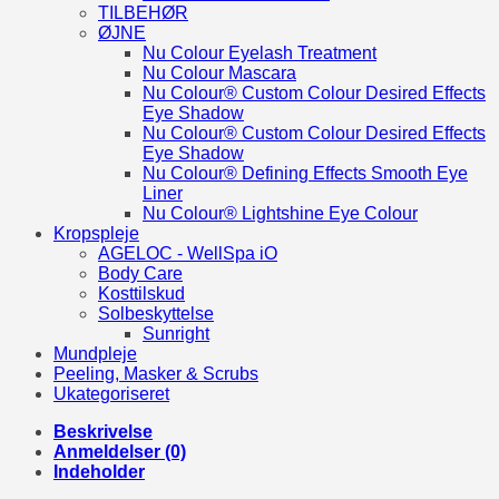
TILBEHØR
ØJNE
Nu Colour Eyelash Treatment
Nu Colour Mascara
Nu Colour® Custom Colour Desired Effects
Eye Shadow
Nu Colour® Custom Colour Desired Effects
Eye Shadow
Nu Colour® Defining Effects Smooth Eye
Liner
Nu Colour® Lightshine Eye Colour
Kropspleje
AGELOC - WellSpa iO
Body Care
Kosttilskud
Solbeskyttelse
Sunright
Mundpleje
Peeling, Masker & Scrubs
Ukategoriseret
Beskrivelse
Anmeldelser (0)
Indeholder