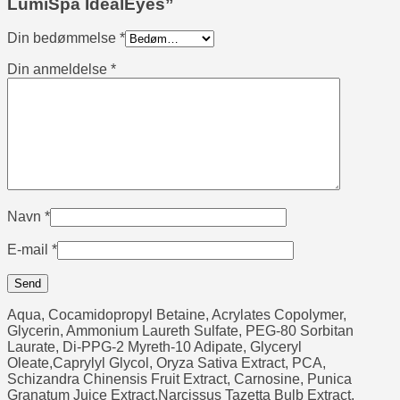
LumiSpa IdealEyes”
Din bedømmelse
*
Din anmeldelse
*
Navn
*
E-mail
*
Aqua, Cocamidopropyl Betaine, Acrylates Copolymer,
Glycerin, Ammonium Laureth Sulfate, PEG-80 Sorbitan
Laurate, Di-PPG-2 Myreth-10 Adipate, Glyceryl
Oleate,Caprylyl Glycol, Oryza Sativa Extract, PCA,
Schizandra Chinensis Fruit Extract, Carnosine, Punica
Granatum Juice Extract,Narcissus Tazetta Bulb Extract,