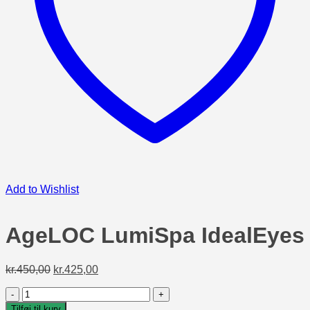
Add to Wishlist
AgeLOC LumiSpa IdealEyes
Den
Den
kr.
450,00
kr.
425,00
oprindelige
aktuelle
AgeLOC
pris
pris
LumiSpa
var:
er:
Tilføj til kurv