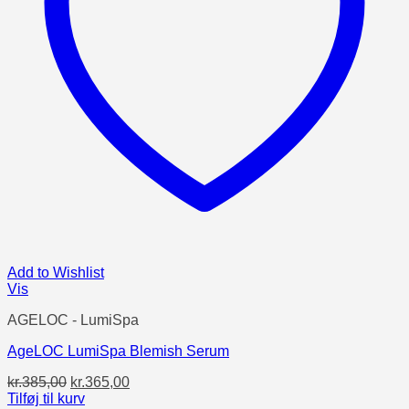
Add to Wishlist
Vis
AGELOC - LumiSpa
AgeLOC LumiSpa Blemish Serum
Den
Den
kr.
385,00
kr.
365,00
oprindelige
aktuelle
Tilføj til kurv