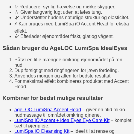
✨ Reducerer synlig hævelse og mørke skygger.
💧 Giver langvarig fugt uden at føles tung.
🌿 Understøtter hudens naturlige struktur og elasticitet.
⚡ Kan bruges med LumiSpa iO Accent Head for ekstra
effekt.
🌸 Efterlader øjenområdet friskt, glat og vågent.
Sådan bruger du AgeLOC LumiSpa IdealEyes
Påfør en lille mængde omkring øjenområdet på ren
hud.
Dup forsigtigt med ringfingeren for jævn fordeling.
Anvendes morgen og aften for bedste resultat.
For maksimal effekt kombineres produktet med Accent
Head.
Kombiner for bedst mulige resultater
ageLOC LumiSpa Accent Head
– giver en blid mikro-
hudmassage til området omkring øjnene.
LumiSpa iO Accent + IdealEyes Eye Care Kit
– komplet
sæt til øjenpleje.
LumiSpa iO Cleansing Kit
– ideel til at rense og