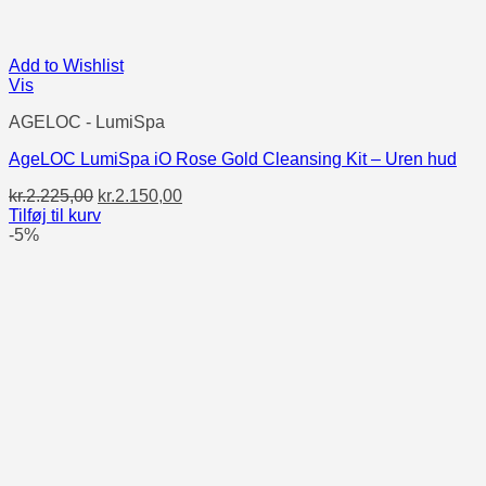
Add to Wishlist
Vis
AGELOC - LumiSpa
AgeLOC LumiSpa iO Rose Gold Cleansing Kit – Uren hud
Den
Den
kr.
2.225,00
kr.
2.150,00
oprindelige
aktuelle
Tilføj til kurv
pris
pris
-5%
var:
er:
kr.2.225,00.
kr.2.150,00.