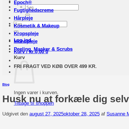
Epoch®
Søg
Fugtighedscreme
efter:
Hårpleje
Søg
Kosmetik & Makeup
efter:
Kropspleje
Log ind
Mundpleje
Peeling, Masker & Scrubs
Kurv /
kr.
0,00
0
Kurv
FRI FRAGT VED KØB OVER 499 KR.
Blog
Ingen varer i kurven.
Husk nu at forkæle dig sel
Tilbage til shoppen
Udgivet den
august 27, 2025
oktober 28, 2025
af
Susanne 