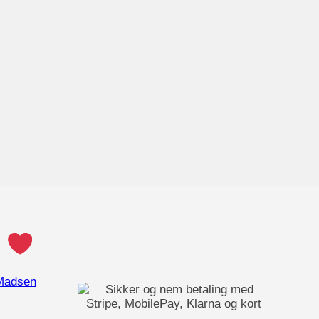
v
Madsen