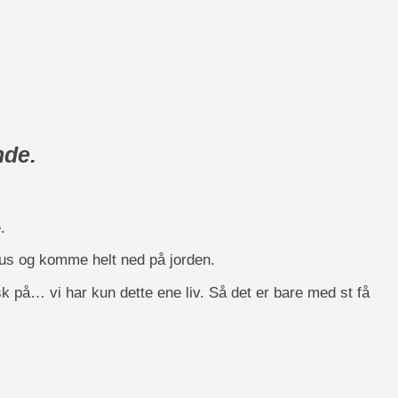
nde.
.
ocus og komme helt ned på jorden.
usk på… vi har kun dette ene liv. Så det er bare med st få